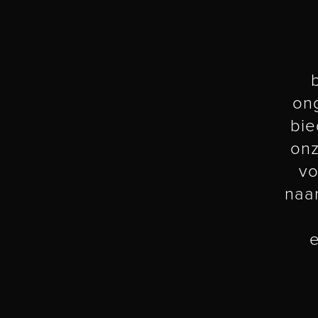
ong
bie
onz
vo
naa
e