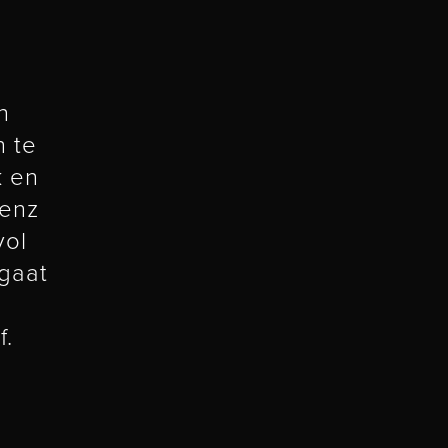
n
n te
k en
Benz
vol
gaat
f.