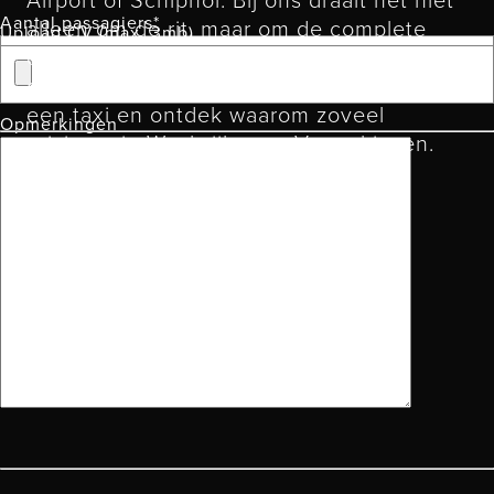
Aantal passagiers*
alleen om de rit, maar om de complete
Upload CV (max. 3mb)
ervaring. Meer weten? Lees verder op
onze
over ons
pagina of
reserveer
direct
een taxi en ontdek waarom zoveel
Opmerkingen
reizigers in Waalwijk voor Vemo kiezen.